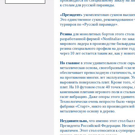
производятся по специальному заказу на за
к столам для русской пирамиды.
«Президент»
укомплектован сукном высшего
Это единственное сукно, рекомендованное
турниров по «Русской пирамиде».
Резина
для монолитных бортов этого стола 
разработанной фирмой «Norditalia» по зака
мирового лидера в производстве бильярдных
резина специального профиля на долгие год
через 10 лет остается таким же, как у нового
Но главное
в этом удивительном столе скры
металлическая основа, своеобразный «скел
обеспечивает превосходную статичность, 
на протяжении многих лет эксплуатации. У
выровнять поверхность плит. Кроме того, 
плит. На 10 футовом столе 40 точек опоры,
каменными плитами игрового поля и сталь
гасят вибрацию. Даже опоры этого удивит
Технологически очень непросто было «впря
фабрики «Старт», никто из производителей
металлическую основу в дерево.
Неудивительно,
что именно этот стол был 
Президента Российской Федерации. Несмот
практичен. Этот стол относится к суперпро