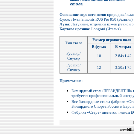
стола.
Основание игрового поля:
природный сла
Сукно:
Iwan Simonis RUS Pro 950 (Бельгия)
Лузы:
Латунные, отделаны кожей ручной 
Бортовая резина:
Longoni (Италия)
Размер игрового поля
Тип стола
В футах
В метрах
Рус.пир/
10
2.84х1.42
Снукер
Рус.пир/
12
3.50x1.75
Снукер
Примечание:
Бильярдный стол «ПРЕЗИДЕНТ III» п
требуется профессиональный инстр
Все бильярдные столы фабрики «Ст
Бильярдного Спорта России и Европ
Фабрика «Старт» является членом Е
newbill