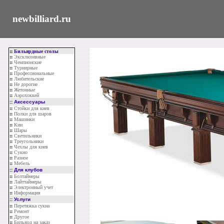
newbilliard.ru
::
Бильярдные столы
::
Эксклюзивные
::
Чемпионские
::
Турнирные
::
Профессиональные
::
Любительские
::
Не дорогие
::
Жетонные
::
Аэрохоккей
::
Аксессуары
::
Стойки для киев
::
Полки для шаров
::
Машинки
::
Кии
::
Шары
::
Светильники
::
Треугольники
::
Чехлы для киев
::
Сукно
::
Разное
::
Мебель
::
Для клубов
::
Болтаймеры
::
Лайттаймеры
::
Электронный учет
::
Информация
::
Услуги
::
Перетяжка сукна
::
Ремонт
::
Другое
::
Бильярд на заказ