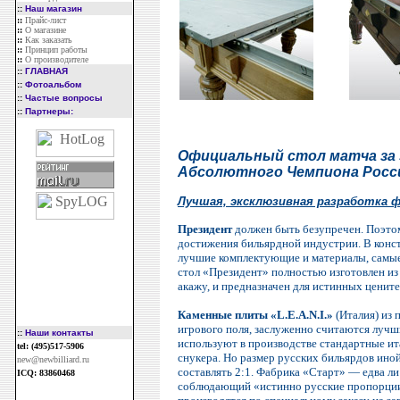
::
Наш магазин
::
Прайс-лист
::
О магазине
::
Как заказать
::
Принцип работы
::
О производителе
::
ГЛАВНАЯ
::
Фотоальбом
::
Частые вопросы
::
Партнеры:
Официальный стол матча за 
Абсолютного Чемпиона России
Лучшая, эксклюзивная разработка 
Президент
должен быть безупречен. Поэто
достижения бильярдной индустрии. В конс
лучшие комплектующие и материалы, самые
стол «Президент» полностью изготовлен из
акажу, и предназначен для истинных цените
Каменные плиты «L.E.A.N.I.»
(Италия) из 
игрового поля, заслуженно считаются лучш
::
Наши контакты
используют в производстве стандартные ит
tel: (495)517-5906
снукера. Но размер русских бильярдов ино
new@newbilliard.ru
составлять 2:1. Фабрика «Старт» — едва л
ICQ: 83860468
соблюдающий «истинно русские пропорции»