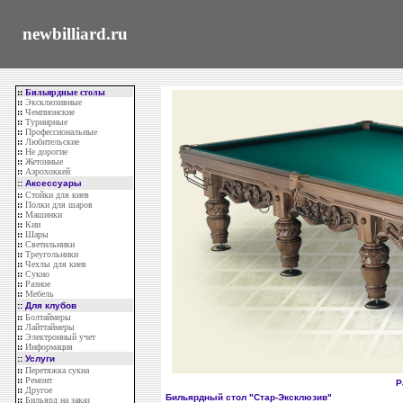
newbilliard.ru
::
Бильярдные столы
::
Эксклюзивные
::
Чемпионские
::
Турнирные
::
Профессиональные
::
Любительские
::
Не дорогие
::
Жетонные
::
Аэрохоккей
::
Аксессуары
::
Стойки для киев
::
Полки для шаров
::
Машинки
::
Кии
::
Шары
::
Светильники
::
Треугольники
::
Чехлы для киев
::
Сукно
::
Разное
::
Мебель
::
Для клубов
::
Болтаймеры
::
Лайттаймеры
::
Электронный учет
::
Информация
::
Услуги
::
Перетяжка сукна
::
Ремонт
Р
::
Другое
Бильярдный стол "Стар-Эксклюзив"
::
Бильярд на заказ