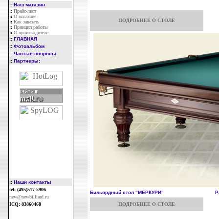
::
Наш магазин
::
Прайс-лист
::
О магазине
ПОДРОБНЕЕ О СТОЛЕ
::
Как заказать
::
Принцип работы
::
О производителе
::
ГЛАВНАЯ
::
Фотоальбом
::
Частые вопросы
::
Партнеры:
::
Наши контакты
tel: (495)517-5906
Бильярдный стол "МЕРКУРИ"
Р
new@newbilliard.ru
ICQ: 83860468
ПОДРОБНЕЕ О СТОЛЕ