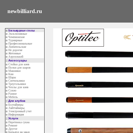
newbilliard.ru
::
Бильярдные столы
::
Эксклюзивные
::
Чемпионские
::
Турнирные
::
Профессиональные
::
Любительские
::
Не дорогие
::
Жетонные
::
Аэрохоккей
::
Аксессуары
::
Стойки для киев
::
Полки для шаров
::
Машинки
::
Кии
::
Шары
::
Светильники
::
Треугольники
::
Чехлы для киев
::
Сукно
::
Разное
::
Мебель
::
Для клубов
::
Болтаймеры
::
Лайттаймеры
::
Электронный учет
::
Информация
::
Услуги
::
Перетяжка сукна
::
Ремонт
::
Другое
::
Бильярд на заказ