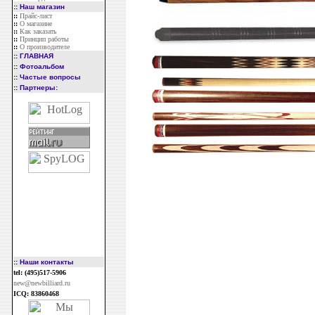
::
Наш магазин
::
Прайс-лист
::
О магазине
::
Как заказать
::
Принцип работы
::
О производителе
::
ГЛАВНАЯ
::
Фотоальбом
::
Частые вопросы
::
Партнеры:
::
Наши контакты
tel: (495)517-5906
new@newbilliard.ru
ICQ: 83860468