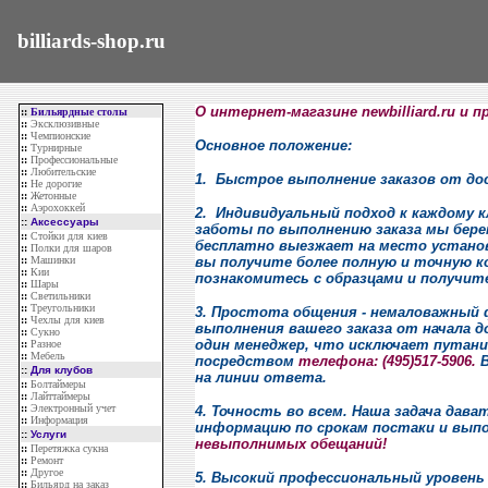
billiards-shop.ru
О интернет-магазине newbilliard.ru и 
::
Бильярдные столы
::
Эксклюзивные
::
Чемпионские
Основное положение:
::
Турнирные
::
Профессиональные
::
Любительские
1. Быстрое выполнение заказов от до
::
Не дорогие
::
Жетонные
::
Аэрохоккей
2. Индивидуальный подход к каждому к
::
Аксессуары
заботы по выполнению заказа мы бере
::
Стойки для киев
бесплатно выезжает на место установ
::
Полки для шаров
::
Машинки
вы получите более полную и точную к
::
Кии
познакомитесь с образцами и получит
::
Шары
::
Светильники
::
Треугольники
3. Простота общения - немаловажный 
::
Чехлы для киев
выполнения вашего заказа от начала д
::
Сукно
один менеджер, что исключает путаниц
::
Разное
::
Мебель
посредством
телефона: (495)517-5906.
В
::
Для клубов
на линии ответа.
::
Болтаймеры
::
Лайттаймеры
::
Электронный учет
4. Точность во всем. Наша задача дав
::
Информация
информацию по срокам постаки и выпо
::
Услуги
невыполнимых обещаний!
::
Перетяжка сукна
::
Ремонт
::
Другое
5. Высокий профессиональный уровень
::
Бильярд на заказ