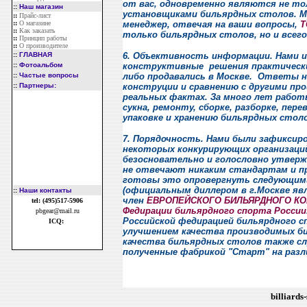
от вас, одновременно являются не то
::
Наш магазин
установщиками бильярдных столов. Мы
::
Прайс-лист
::
О магазине
менеджер, отвечая на ваши вопросы,
Т
::
Как заказать
только бильярдных столов, но и всег
::
Принцип работы
::
О производителе
::
ГЛАВНАЯ
6. Объективность информации. Нами и
::
Фотоальбом
конструктивные решения практически
::
Частые вопросы
либо продавались в Москве. Ответы н
::
Партнеры:
конструции и сравнению с другими п
реальных фактах. За много лет рабо
сукна, ремонту, сборке, разборке, пер
упаковке и хранению бильярдных стол
7. Порядочность. Нами были зафиксир
некоторых конкурирующих организаций
безосновательно и голословно утвер
не отвечают никаким стандартам и 
готовы это опровергнуть следующим
(официальным диллером в г.Москве явл
::
Наши контакты
член
ЕВРОПЕЙСКОГО БИЛЬЯРДНОГО К
tel: (495)517-5906
Федирации бильярдного спорта России
pbgear@mail.ru
Российской федирацией бильярдного с
ICQ:
улучшением качества производимых б
качества бильярдных столов также с
полученные фабрикой "Старт" на разл
billiards