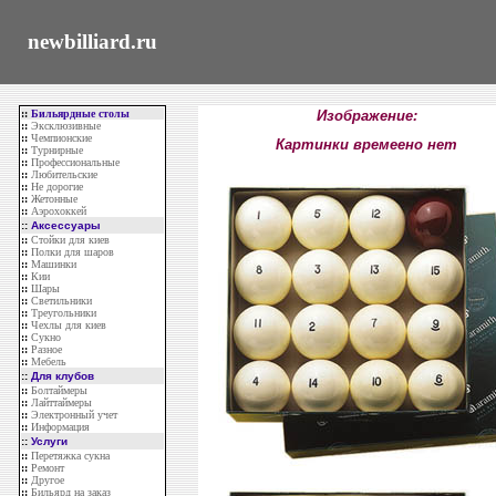
newbilliard.ru
::
Бильярдные столы
Изображение:
::
Эксклюзивные
::
Чемпионские
Картинки времеено нет
::
Турнирные
::
Профессиональные
::
Любительские
::
Не дорогие
::
Жетонные
::
Аэрохоккей
::
Аксессуары
::
Стойки для киев
::
Полки для шаров
::
Машинки
::
Кии
::
Шары
::
Светильники
::
Треугольники
::
Чехлы для киев
::
Сукно
::
Разное
::
Мебель
::
Для клубов
::
Болтаймеры
::
Лайттаймеры
::
Электронный учет
::
Информация
::
Услуги
::
Перетяжка сукна
::
Ремонт
::
Другое
::
Бильярд на заказ