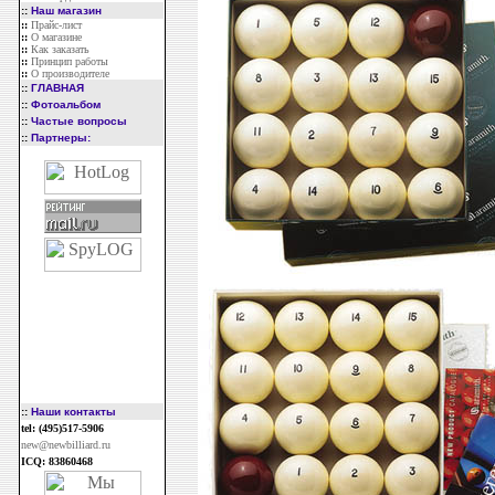
::
Наш магазин
::
Прайс-лист
::
О магазине
::
Как заказать
::
Принцип работы
::
О производителе
::
ГЛАВНАЯ
::
Фотоальбом
::
Частые вопросы
::
Партнеры:
::
Наши контакты
tel: (495)517-5906
new@newbilliard.ru
ICQ: 83860468