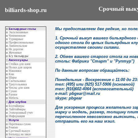
Срочный выку
billiards-shop.ru
Мы предоставляем две редкие, но поле
::
Бильярдные столы
::
Эксклюзивные
::
Чемпионские
1. Срочный выкуп вашего бильярдного 
::
Турнирные
одного стола до целых бильярдных клуб
::
Профессиональные
::
Любительские
осуществляем своими силами.
::
Не дорогие
::
Жетонные
::
Б/у бильярды
2. Обмен вашего старого стола на нов
::
Аксессуары
столы: Фабрики "Старт" и "Руптур")
::
Стойки для киев
::
Полки для шаров
По данным вопросам обращайтесь:
::
Машинки
::
Кии
::
Шары
Понедельник - Воскресение с 11:00 до 23
::
Светильники
тел: (495) или (925) 517-5906 (основной)
::
Треугольники
::
Чехлы для киев
тел: (916)602-4064 (вспомогательный)
::
Сукно
e-mail: pbgear@mail.ru
::
Разное
skype: pbgear
::
Мебель
::
Для клубов
::
Болтаймеры
Для ускорения процесса желательно з
::
Лайттаймеры
марку и модель, размер, толщину плит
::
Электронный учет
::
Информация
перечисленное невозможно выяснить,
::
Услуги
отправить его на наш мэил.
::
Перетяжка сукна
::
Ремонт
::
Срочный выкуп
::
Бильярд на заказ