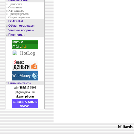
::
Наш магазин
::
Прайс-лист
::
О магазине
::
Как заказать
::
Принцип работы
::
О производителе
::
ГЛАВНАЯ
::
Обмен ссылками
::
Частые вопросы
::
Партнеры:
::
Наши контакты
tel: (495)517-5906
pbgear@mail.ru
skype: pbgear
billiards