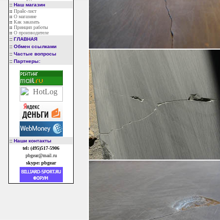
::
Наш магазин
::
Прайс-лист
::
О магазине
::
Как заказать
::
Принцип работы
::
О производителе
::
ГЛАВНАЯ
::
Обмен ссылками
::
Частые вопросы
::
Партнеры:
::
Наши контакты
tel: (495)517-5906
pbgear@mail.ru
skype: pbgear