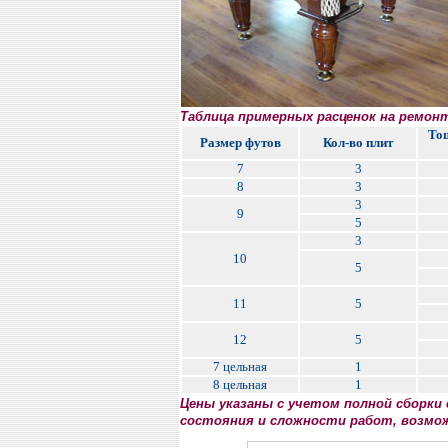
Таблица примерных расценок на ремон
То
Размер футов
Кол-во плит
7
3
8
3
3
9
5
3
10
5
11
5
12
5
7 цельная
1
8 цельная
1
Цены указаны с учетом полной сборки
состояния и сложности работ, возмо