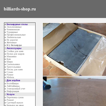
billiards-shop.ru
::
Бильярдные столы
::
Эксклюзивные
::
Чемпионские
::
Турнирные
::
Профессиональные
::
Любительские
::
Не дорогие
::
Жетонные
::
Б/у бильярды
::
Аксессуары
::
Стойки для киев
::
Полки для шаров
::
Машинки
::
Кии
::
Шары
::
Светильники
::
Треугольники
::
Чехлы для киев
::
Сукно
::
Разное
::
Мебель
::
Для клубов
::
Болтаймеры
::
Лайттаймеры
::
Электронный учет
::
Информация
::
Услуги
::
Перетяжка сукна
::
Ремонт
::
Срочный выкуп
::
Бильярд на заказ