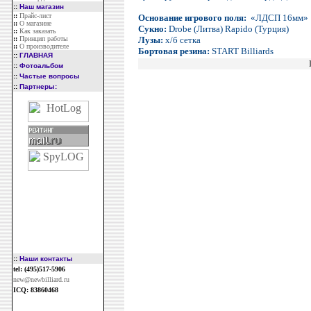
::
Наш магазин
::
Прайс-лист
Основание игрового поля:
«ЛДСП 16мм»
::
О магазине
Сукно:
Drobe (Литва) Rapido (Турция)
::
Как заказать
::
Принцип работы
Лузы:
х/б сетка
::
О производителе
Бортовая резина:
START Billiards
::
ГЛАВНАЯ
::
Фотоальбом
::
Частые вопросы
::
Партнеры:
::
Наши контакты
tel: (495)517-5906
new@newbilliard.ru
ICQ: 83860468