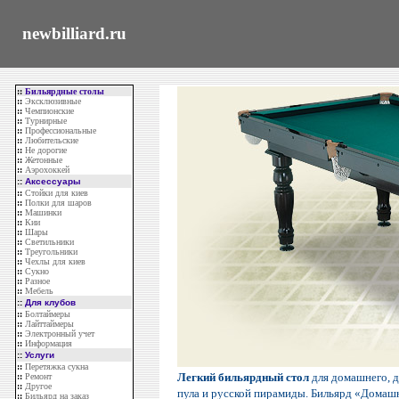
newbilliard.ru
::
Бильярдные столы
::
Эксклюзивные
::
Чемпионские
::
Турнирные
::
Профессиональные
::
Любительские
::
Не дорогие
::
Жетонные
::
Аэрохоккей
::
Аксессуары
::
Стойки для киев
::
Полки для шаров
::
Машинки
::
Кии
::
Шары
::
Светильники
::
Треугольники
::
Чехлы для киев
::
Сукно
::
Разное
::
Мебель
::
Для клубов
::
Болтаймеры
::
Лайттаймеры
::
Электронный учет
::
Информация
::
Услуги
::
Перетяжка сукна
Легкий бильярдный стол
для домашнего, д
::
Ремонт
::
Другое
пула и русской пирамиды. Бильярд «Домашн
::
Бильярд на заказ