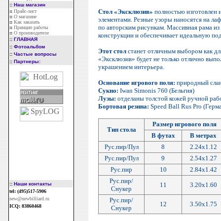
::
Наш магазин
Стол «Эксклюзив»
полностью изготовлен и
::
Прайс-лист
::
О магазине
элементами. Резные узоры наносятся на ла
::
Как заказать
по авторским рисункам. Массивная рама из
::
Принцип работы
::
О производителе
конструкции и обеспечивает идеальную под
::
ГЛАВНАЯ
::
Фотоальбом
Этот стол
станет отличным выбором как для
::
Частые вопросы
«Эксклюзив» будет не только отлично выпо
::
Партнеры:
украшением интерьера.
Основание игрового поля:
природный слан
Сукно:
Iwan Simonis 760 (Бельгия)
Лузы:
отделаны толстой кожей ручной раб
Бортовая резина:
Speed Ball Rus Pro (Герм
Размер игрового поля
Тип стола
В футах
В метрах
Рус.пир/Пул
8
2.24х1.12
Рус.пир/Пул
9
2.54х1.27
Рус.пир
10
2.84х1.42
Рус.пир/
::
Наши контакты
11
3.20х1.60
Снукер
tel: (495)517-5906
new@newbilliard.ru
Рус.пир/
12
3.50x1.75
ICQ: 83860468
Снукер