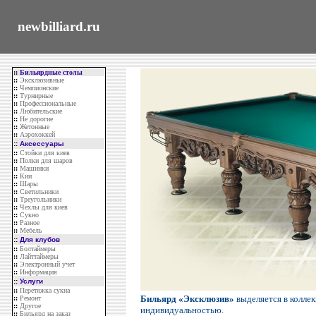
newbilliard.ru
::
Бильярдные столы
::
Эксклюзивные
::
Чемпионские
::
Турнирные
::
Профессиональные
::
Любительские
::
Не дорогие
::
Жетонные
::
Аэрохоккей
::
Аксессуары
::
Стойки для киев
::
Полки для шаров
::
Машинки
::
Кии
::
Шары
::
Светильники
::
Треугольники
::
Чехлы для киев
::
Сукно
::
Разное
::
Мебель
::
Для клубов
::
Болтаймеры
::
Лайттаймеры
::
Электронный учет
::
Информация
::
Услуги
::
Перетяжка сукна
Бильярд «Эксклюзив»
выделяется в колле
::
Ремонт
::
Другое
индивидуальностью.
::
Бильярд на заказ